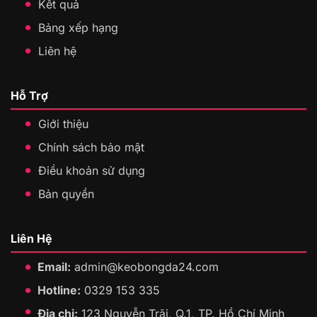
Kết quả
Bảng xếp hạng
Liên hệ
Hỗ Trợ
Giới thiệu
Chính sách bảo mật
Điều khoản sử dụng
Bản quyền
Liên Hệ
Email:
admin@keobongda24.com
Hotline:
0329 153 335
Địa chỉ:
123 Nguyễn Trãi, Q.1, TP. Hồ Chí Minh