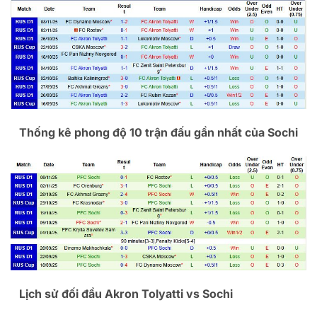
Thống kê phong độ 10 trận đấu gần nhất của Sochi
Lịch sử đối đầu Akron Tolyatti vs Sochi