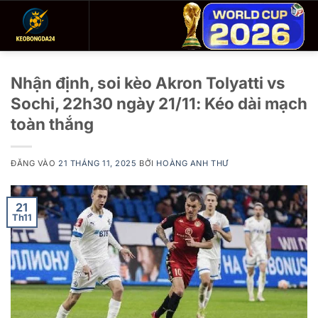
Bỏ
qua
nội
dung
Nhận định, soi kèo Akron Tolyatti vs
Sochi, 22h30 ngày 21/11: Kéo dài mạch
toàn thắng
ĐĂNG VÀO
21 THÁNG 11, 2025
BỞI
HOÀNG ANH THƯ
21
Th11