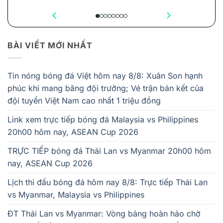
BÀI VIẾT MỚI NHẤT
Tin nóng bóng đá Việt hôm nay 8/8: Xuân Son hạnh
phúc khi mang băng đội trưởng; Vé trận bán kết của
đội tuyển Việt Nam cao nhất 1 triệu đồng
Link xem trực tiếp bóng đá Malaysia vs Philippines
20h00 hôm nay, ASEAN Cup 2026
TRỰC TIẾP bóng đá Thái Lan vs Myanmar 20h00 hôm
nay, ASEAN Cup 2026
Lịch thi đấu bóng đá hôm nay 8/8: Trực tiếp Thái Lan
vs Myanmar, Malaysia vs Philippines
ĐT Thái Lan vs Myanmar: Vòng bảng hoàn hảo chờ