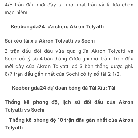
4/5 trận đấu mới đây tại mọi mặt trận và là lựa chọn
mạo hiểm.
Keobongda24
lựa chọn: Akron Tolyatti
Soi kèo tài xỉu Akron Tolyatti vs Sochi
2 trận đấu đối đầu vừa qua giữa Akron Tolyatti và
Sochi có tỷ số 4 bàn thắng được ghi mỗi trận. Trận đấu
mới đây của Akron Tolyatti có 3 bàn thắng được ghi.
6/7 trận đấu gần nhất của Sochi có tỷ số tài 2 1/2.
Keobongda24
dự đoán bóng đá Tài Xỉu: Tài
Thống kê phong độ, lịch sử đối đầu của Akron
Tolyatti vs Sochi
Thống kê phong độ 10 trận đấu gần nhất của Akron
Tolyatti