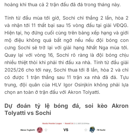
hoảng khi thua cả 2 trận đấu đã đá trong tháng này.
Tính từ đầu mùa tới giờ, Sochi chỉ thắng 2 lần, hòa 2
và nhận tới 11 thất bại sau 15 vòng đấu tại giải VĐQG.
Hiện tại, họ đứng cuối cùng trên bảng xếp hạng và giới
mộ điệu không quá bất ngờ nếu nếu đội bóng con
cưng Sochi sẽ trở lại với giải hạng Nhất Nga mùa tới.
Quay lại với vòng 16, Sochi rõ ràng là đội bóng chịu
nhiều thiệt thòi khi phải thi đấu xa nhà. Tính từ đầu giải
2025/26 cho tới nay, Sochi thua tới 8 lần, hòa 2 và chỉ
có được 1 trận thắng sau 11 trận xa nhà đã đá. Tựu
trung, đội quân của HLV Igor Osinjkin không phải lựa
chọn an toàn ở trận đấu với Akron Tolyatti.
Dự đoán tỷ lệ bóng đá, soi kèo Akron
Tolyatti vs Sochi