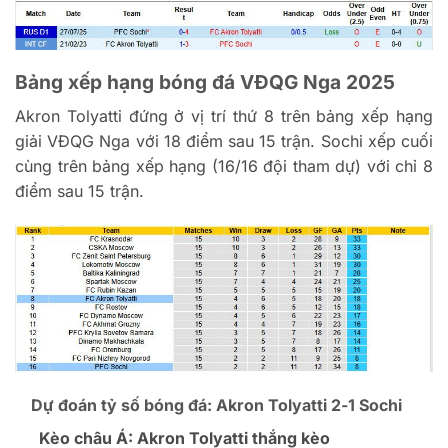
Bảng xếp hạng bóng đá VĐQG Nga 2025
Akron Tolyatti đứng ở vị trí thứ 8 trên bảng xếp hạng
giải VĐQG Nga với 18 điểm sau 15 trận. Sochi xếp cuối
cùng trên bảng xếp hạng (16/16 đội tham dự) với chỉ 8
điểm sau 15 trận.
Dự đoán tỷ số bóng đá: Akron Tolyatti 2-1 Sochi
Kèo châu Á: Akron Tolyatti thắng kèo