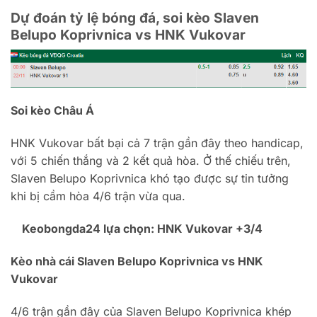
Dự đoán tỷ lệ bóng đá, soi kèo Slaven
Belupo Koprivnica vs HNK Vukovar
Soi kèo Châu Á
HNK Vukovar bất bại cả 7 trận gần đây theo handicap,
với 5 chiến thắng và 2 kết quả hòa. Ở thế chiếu trên,
Slaven Belupo Koprivnica khó tạo được sự tin tưởng
khi bị cầm hòa 4/6 trận vừa qua.
Keobongda24
lựa chọn: HNK Vukovar +3/4
Kèo nhà cái Slaven Belupo Koprivnica vs HNK
Vukovar
4/6 trận gần đây của Slaven Belupo Koprivnica khép