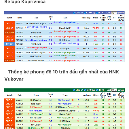
Belupo Koprivnica
Thống kê phong độ 10 trận đấu gần nhất của HNK
Vukovar