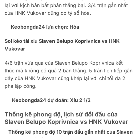
lại với kịch bản bất phân thắng bại. 3/4 trận gần nhất
của HNK Vukovar cũng có tỷ số hòa.
Keobongda24
lựa chọn: Hòa
Soi kèo tài xỉu Slaven Belupo Koprivnica vs HNK
Vukovar
4/6 trận vừa qua của Slaven Belupo Koprivnica kết
thúc mà không có quá 2 bàn thắng. 5 trận liên tiếp gần
đây của HNK Vukovar cũng khép lại với chỉ tối đa 2
pha lập công.
Keobongda24
dự đoán: Xỉu 2 1/2
Thống kê phong độ, lịch sử đối đầu của
Slaven Belupo Koprivnica vs HNK Vukovar
Thống kê phong độ 10 trận đấu gần nhất của Slaven