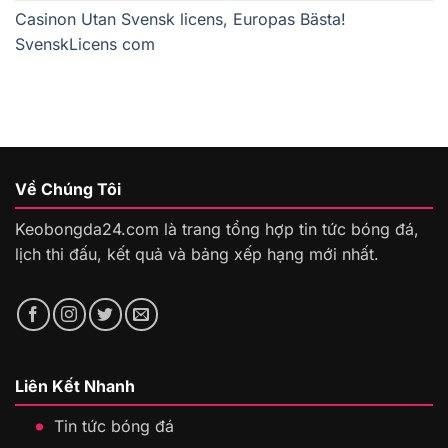
Casinon Utan Svensk licens, Europas Bästa!
SvenskLicens com
Về Chúng Tôi
Keobongda24.com là trang tổng hợp tin tức bóng đá,
lịch thi đấu, kết quả và bảng xếp hạng mới nhất.
Liên Kết Nhanh
Tin tức bóng đá