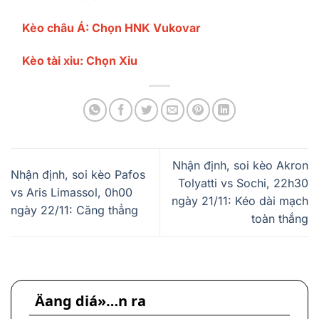
Kèo châu Á: Chọn HNK Vukovar
Kèo tài xỉu: Chọn Xỉu
Nhận định, soi kèo Akron
Nhận định, soi kèo Pafos
Tolyatti vs Sochi, 22h30
vs Aris Limassol, 0h00
ngày 21/11: Kéo dài mạch
ngày 22/11: Căng thẳng
toàn thắng
Äang diá»…n ra