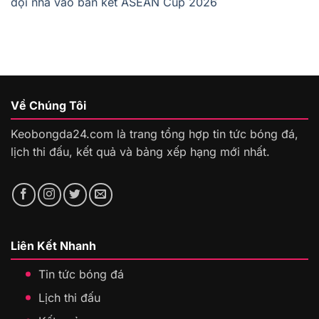
đội nhà vào bán kết ASEAN Cup 2026
Về Chúng Tôi
Keobongda24.com là trang tổng hợp tin tức bóng đá,
lịch thi đấu, kết quả và bảng xếp hạng mới nhất.
Liên Kết Nhanh
Tin tức bóng đá
Lịch thi đấu