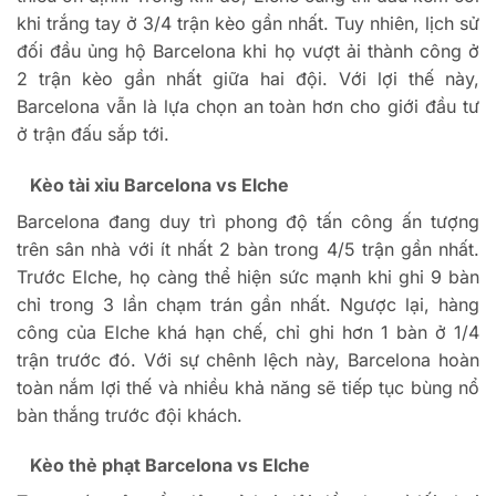
khi trắng tay ở 3/4 trận kèo gần nhất. Tuy nhiên, lịch sử
đối đầu ủng hộ Barcelona khi họ vượt ải thành công ở
2 trận kèo gần nhất giữa hai đội. Với lợi thế này,
Barcelona vẫn là lựa chọn an toàn hơn cho giới đầu tư
ở trận đấu sắp tới.
Kèo tài xỉu Barcelona vs Elche
Barcelona đang duy trì phong độ tấn công ấn tượng
trên sân nhà với ít nhất 2 bàn trong 4/5 trận gần nhất.
Trước Elche, họ càng thể hiện sức mạnh khi ghi 9 bàn
chỉ trong 3 lần chạm trán gần nhất. Ngược lại, hàng
công của Elche khá hạn chế, chỉ ghi hơn 1 bàn ở 1/4
trận trước đó. Với sự chênh lệch này, Barcelona hoàn
toàn nắm lợi thế và nhiều khả năng sẽ tiếp tục bùng nổ
bàn thắng trước đội khách.
Kèo thẻ phạt Barcelona vs Elche