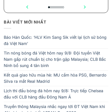
BÀI VIẾT MỚI NHẤT
Báo Hàn Quốc: ‘HLV Kim Sang Sik viết lại lịch sử bóng
đá Việt Nam’
Tin nóng bóng đá Việt hôm nay 9/8: Đội tuyển Việt
Nam gấp rút chuẩn bị cho trận gặp Malaysia; CLB Bắc
Ninh bổ sung 4 tân binh
Kết quả giao hữu mùa hè: MU cầm hòa PSG, Bernardo
Silva ra mắt Real Madrid
Lịch thi đấu bóng đá hôm nay 9/8: Trực tiếp Chelsea
đấu với CLB hàng đầu Đông Nam Á
Truyền thông Malaysia nhắc ngay tới ĐT Việt Nam khi