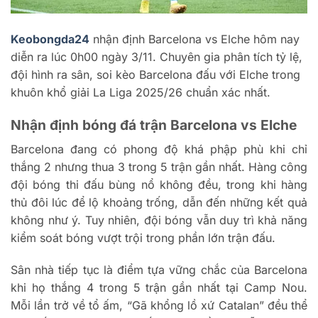
Keobongda24
n
hận định Barcelona vs Elche hôm nay
diễn ra lúc 0h00 ngày 3/11. Chuyên gia phân tích tỷ lệ,
đội hình ra sân, soi kèo Barcelona đấu với Elche trong
khuôn khổ giải La Liga 2025/26 chuẩn xác nhất.
Nhận định bóng đá trận Barcelona vs Elche
Barcelona đang có phong độ khá phập phù khi chỉ
thắng 2 nhưng thua 3 trong 5 trận gần nhất. Hàng công
đội bóng thi đấu bùng nổ không đều, trong khi hàng
thủ đôi lúc để lộ khoảng trống, dẫn đến những kết quả
không như ý. Tuy nhiên, đội bóng vẫn duy trì khả năng
kiểm soát bóng vượt trội trong phần lớn trận đấu.
Sân nhà tiếp tục là điểm tựa vững chắc của Barcelona
khi họ thắng 4 trong 5 trận gần nhất tại Camp Nou.
Mỗi lần trở về tổ ấm, “Gã khổng lồ xứ Catalan” đều thể