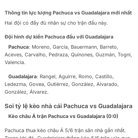
Thông tin lực lượng Pachuca vs Guadalajara mới nhất
Hai đội có đầy đủ nhân sự cho trận đấu này.
Đội hình dự kiến Pachuca đấu với Guadalajara
Pachuca
: Moreno, García, Bauermann, Barreto,
Aceves, Carvalho, Pedraza, Quinones, Guzmán, Togni,
Valencia.
Guadalajara
: Rangel, Aguirre, Romo, Castillo,
Ledezma, Govea, Gutiérrez, González, Alvarado,
González, Álvarez.
Soi tỷ lệ kèo nhà cái Pachuca vs Guadalajara
Kèo châu Á trận Pachuca vs Guadalajara (0:0)
Pachuca thua kèo châu Á 5/6 trận sân nhà gần nhất.