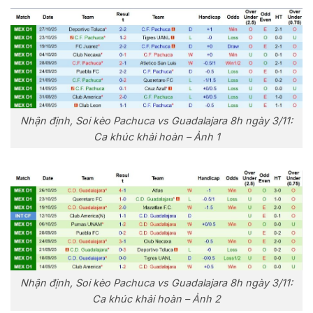
Nhận định, Soi kèo Pachuca vs Guadalajara 8h ngày 3/11:
Ca khúc khải hoàn – Ảnh 1
Nhận định, Soi kèo Pachuca vs Guadalajara 8h ngày 3/11:
Ca khúc khải hoàn – Ảnh 2