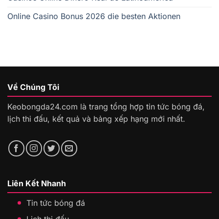
Online Casino Bonus 2026 die besten Aktionen
Về Chúng Tôi
Keobongda24.com là trang tổng hợp tin tức bóng đá,
lịch thi đấu, kết quả và bảng xếp hạng mới nhất.
Liên Kết Nhanh
Tin tức bóng đá
Lịch thi đấu