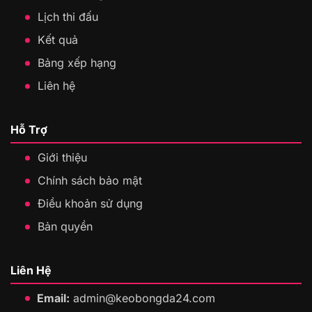
Lịch thi đấu
Kết quả
Bảng xếp hạng
Liên hệ
Hỗ Trợ
Giới thiệu
Chính sách bảo mật
Điều khoản sử dụng
Bản quyền
Liên Hệ
Email:
admin@keobongda24.com