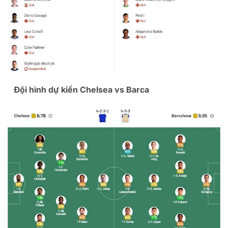
Đội hình dự kiến Chelsea vs Barca