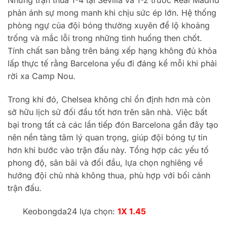
Những trận thua 1-4 tại Sevilla và 1-2 trước Real Madrid
phản ánh sự mong manh khi chịu sức ép lớn. Hệ thống
phòng ngự của đội bóng thường xuyên để lộ khoảng
trống và mắc lỗi trong những tình huống then chốt.
Tính chất san bằng trên bảng xếp hạng không đủ khỏa
lấp thực tế rằng Barcelona yếu đi đáng kể mỗi khi phải
rời xa Camp Nou.
Trong khi đó, Chelsea không chỉ ổn định hơn mà còn
sở hữu lịch sử đối đầu tốt hơn trên sân nhà. Việc bất
bại trong tất cả các lần tiếp đón Barcelona gần đây tạo
nên nền tảng tâm lý quan trọng, giúp đội bóng tự tin
hơn khi bước vào trận đấu này. Tổng hợp các yếu tố
phong độ, sân bãi và đối đầu, lựa chọn nghiêng về
hướng đội chủ nhà không thua, phù hợp với bối cảnh
trận đấu.
Keobongda24
lựa chọn:
1X 1.45