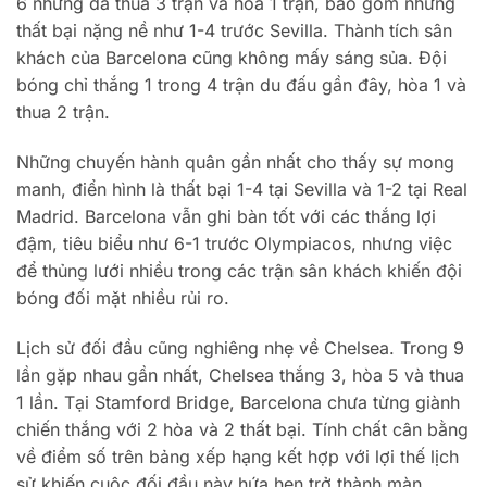
6 nhưng đã thua 3 trận và hòa 1 trận, bao gồm những
thất bại nặng nề như 1-4 trước Sevilla. Thành tích sân
khách của Barcelona cũng không mấy sáng sủa. Đội
bóng chỉ thắng 1 trong 4 trận du đấu gần đây, hòa 1 và
thua 2 trận.
Những chuyến hành quân gần nhất cho thấy sự mong
manh, điển hình là thất bại 1-4 tại Sevilla và 1-2 tại Real
Madrid. Barcelona vẫn ghi bàn tốt với các thắng lợi
đậm, tiêu biểu như 6-1 trước Olympiacos, nhưng việc
để thủng lưới nhiều trong các trận sân khách khiến đội
bóng đối mặt nhiều rủi ro.
Lịch sử đối đầu cũng nghiêng nhẹ về Chelsea. Trong 9
lần gặp nhau gần nhất, Chelsea thắng 3, hòa 5 và thua
1 lần. Tại Stamford Bridge, Barcelona chưa từng giành
chiến thắng với 2 hòa và 2 thất bại. Tính chất cân bằng
về điểm số trên bảng xếp hạng kết hợp với lợi thế lịch
sử khiến cuộc đối đầu này hứa hẹn trở thành màn