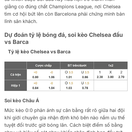
giằng co đúng chất Champions League, nơi Chelsea
tìm cơ hội bứt lên còn Barcelona phải chứng minh bản
lĩnh sân khách.
Dự đoán tỷ lệ bóng đá, soi kèo Chelsea đấu
vs Barca
Tỷ lệ kèo Chelsea vs Barca
Soi kèo Châu Á
Mức kèo 0:0 phản ánh sự cân bằng rất rõ giữa hai đội
khi giới chuyên gia nhận định khó bên nào nắm ưu thế
tuyệt đối trước giờ bóng lăn. Cách biệt điểm số bằng