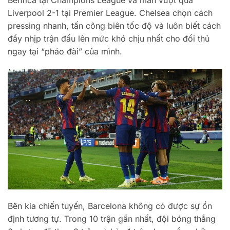
Liverpool 2-1 tại Premier League. Chelsea chọn cách
pressing nhanh, tấn công biên tốc độ và luôn biết cách
đẩy nhịp trận đấu lên mức khó chịu nhất cho đối thủ
ngay tại “pháo đài” của mình.
Bên kia chiến tuyến, Barcelona không có được sự ổn
định tương tự. Trong 10 trận gần nhất, đội bóng thắng