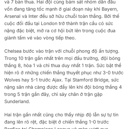
và 7 bàn thua. Hai đội cùng bám sát nhóm dẫn đầu
vốn đang tăng tốc mạnh ở giai đoạn này khi Bayern,
Arsenal và Inter đều sở hữu chuỗi toàn thắng. Bởi thế
cuộc đối đầu tại London trở thành trận cầu có sức
nặng đặc biệt, mở ra cơ hội bứt lên trong cuộc đua
giành tấm vé vào vòng tiếp theo.
Chelsea bước vào trận với chuỗi phong độ ấn tượng.
Trong 10 trận gần nhất trên mọi đấu trường, đội bóng
thắng 8, hòa 1 và chỉ thua duy nhất 1 trận. Sức bật thể
hiện rõ ở những chiến thắng thuyết phục như 3-0 trước
Wolves hay 5-1 trước Ajax. Tại Stamford Bridge, sức
nặng sân nhà càng được đẩy lên khi đội bóng thắng 4
trong 5 trận gần đây, chỉ sảy chân ở trận gặp
Sunderland.
Hai trận gần nhất cũng cho thấy nhịp độ lẫn sự tự tin
đang lên rõ rệt, đặc biệt ở chiến thắng 1-0 trước
Benfica tại Champions League và màn vượt qua