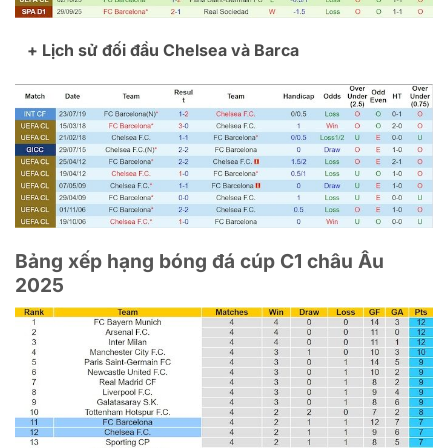
+ Lịch sử đối đầu Chelsea và Barca
Bảng xếp hạng bóng đá cúp C1 châu Âu
2025