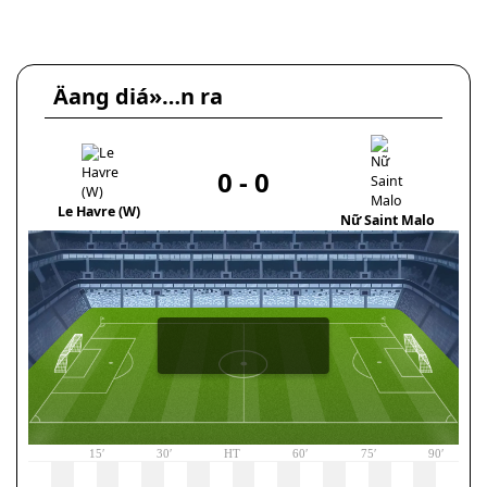
Äang diá»…n ra
0
-
0
CS
Le Havre (W)
Nữ Saint Malo