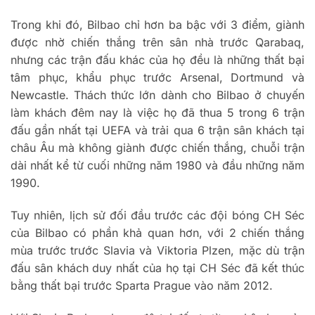
Trong khi đó, Bilbao chỉ hơn ba bậc với 3 điểm, giành
được nhờ chiến thắng trên sân nhà trước Qarabaq,
nhưng các trận đấu khác của họ đều là những thất bại
tâm phục, khẩu phục trước Arsenal, Dortmund và
Newcastle. Thách thức lớn dành cho Bilbao ở chuyến
làm khách đêm nay là việc họ đã thua 5 trong 6 trận
đấu gần nhất tại UEFA và trải qua 6 trận sân khách tại
châu Âu mà không giành được chiến thắng, chuỗi trận
dài nhất kể từ cuối những năm 1980 và đầu những năm
1990.
Tuy nhiên, lịch sử đối đầu trước các đội bóng CH Séc
của Bilbao có phần khả quan hơn, với 2 chiến thắng
mùa trước trước Slavia và Viktoria Plzen, mặc dù trận
đấu sân khách duy nhất của họ tại CH Séc đã kết thúc
bằng thất bại trước Sparta Prague vào năm 2012.