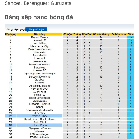
Sancet, Berenguer; Guruzeta
Bảng xếp hạng bóng đá