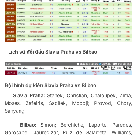
Lịch sử đối đầu Slavia Praha vs Bilbao
Đội hình dự kiến Slavia Praha vs Bilbao
Slavia Praha:
Stanek; Christian, Chaloupek, Zima;
Moses, Zafeiris, Sadilek, Mbodji; Provod, Chory,
Sanyang
Bilbao:
Simon; Berchiche, Laporte, Paredes,
Gorosabel; Jauregizar, Ruiz de Galarreta; Williams,