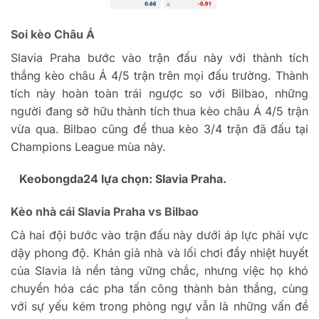
Soi kèo Châu Á
Slavia Praha bước vào trận đấu này với thành tích
thắng kèo châu Á 4/5 trận trên mọi đấu trường. Thành
tích này hoàn toàn trái ngược so với Bilbao, những
người đang sở hữu thành tích thua kèo châu Á 4/5 trận
vừa qua. Bilbao cũng để thua kèo 3/4 trận đã đấu tại
Champions League mùa này.
Keobongda24
lựa chọn: Slavia Praha.
Kèo nhà cái Slavia Praha vs Bilbao
Cả hai đội bước vào trận đấu này dưới áp lực phải vực
dậy phong độ. Khán giả nhà và lối chơi đầy nhiệt huyết
của Slavia là nền tảng vững chắc, nhưng việc họ khó
chuyển hóa các pha tấn công thành bàn thắng, cùng
với sự yếu kém trong phòng ngự vẫn là những vấn đề