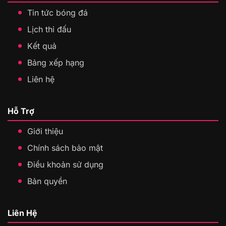
Tin tức bóng đá
Lịch thi đấu
Kết quả
Bảng xếp hạng
Liên hệ
Hỗ Trợ
Giới thiệu
Chính sách bảo mật
Điều khoản sử dụng
Bản quyền
Liên Hệ