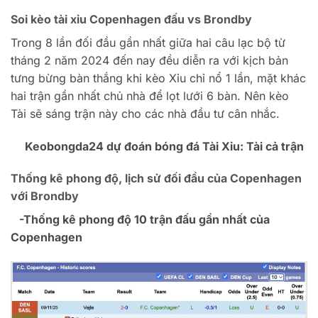
Soi kèo tài xỉu Copenhagen đấu vs Brondby
Trong 8 lần đối đầu gần nhất giữa hai câu lạc bộ từ
tháng 2 năm 2024 đến nay đều diễn ra với kịch bản
tưng bừng bàn thắng khi kèo Xỉu chỉ nổ 1 lần, mặt khác
hai trận gần nhất chủ nhà để lọt lưới 6 bàn. Nên kèo
Tài sẽ sáng trận này cho các nhà đầu tư cân nhắc.
Keobongda24
dự đoán bóng đá Tài Xỉu: Tài cả trận
Thống kê phong độ, lịch sử đối đầu của Copenhagen
với Brondby
-Thống kê phong độ 10 trận đấu gần nhất của
Copenhagen