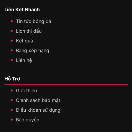
Liên Kết Nhanh
Tin tức bóng đá
Lịch thi đấu
Kết quả
Bảng xếp hạng
Liên hệ
Hỗ Trợ
Giới thiệu
Chính sách bảo mật
Điều khoản sử dụng
Bản quyền