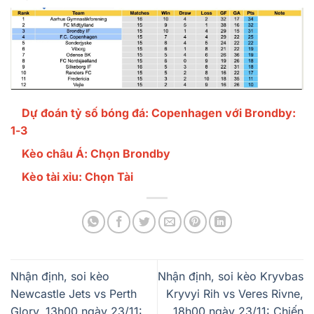
Dự đoán tỷ số bóng đá: Copenhagen với Brondby:
1-3
Kèo châu Á: Chọn Brondby
Kèo tài xỉu: Chọn Tài
Nhận định, soi kèo
Nhận định, soi kèo Kryvbas
Newcastle Jets vs Perth
Kryvyi Rih vs Veres Rivne,
Glory, 13h00 ngày 23/11:
18h00 ngày 23/11: Chiến