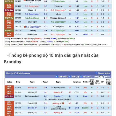
-Thống kê phong độ 10 trận đấu gần nhất của
Brondby