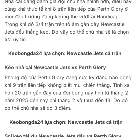
Nhà cái đang đánh giá đội chủ nhà nhỉnh hơn, điều này
cũng khá thực tế khi 8 trận liên tiếp của Perth Glory ở
mọi đấu trường đang không thể vượt ải Handicap.
Trong khi đó 3/4 trận trên tổ ấm gần đây Newcastle
Jets đều thắng kèo. Do vậy có thể chủ nhà sẽ là chọn
lựa uy tín.
Keobongda24
lựa chọn: Newcastle Jets cả trận
Kèo nhà cái Newcastle Jets vs Perth Glory
Phong độ của Perth Glory đang cực kỳ đáng báo động
khi 9 trận liên tiếp không biết mùi chiến thắng. Tính xa
hơn 20 trận gần đây của đội bóng này tính từ tháng 2
năm 2025 đến nay chỉ thắng 2 và thua đến 13. Do đó
có thể chủ nhà sẽ có 3 điểm.
Keobongda24
lựa chọn: Newcastle Jets cả trận
Soi kèo tài xỉu Newcastle Jets đấu vs Perth Glory