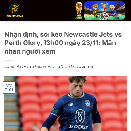
Bỏ
qua
nội
dung
Nhận định, soi kèo Newcastle Jets vs
Perth Glory, 13h00 ngày 23/11: Mãn
nhãn người xem
ĐĂNG VÀO
22 THÁNG 11, 2025
BỞI
HOÀNG ANH THƯ
22
Th11