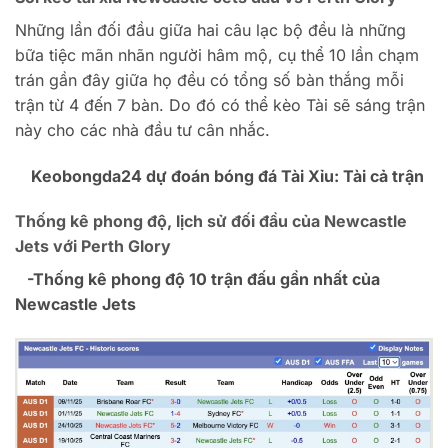
Những lần đối đầu giữa hai câu lạc bộ đều là những
bữa tiệc mãn nhãn người hâm mộ, cụ thể 10 lần chạm
trán gần đây giữa họ đều có tổng số bàn thắng mỗi
trận từ 4 đến 7 bàn. Do đó có thể kèo Tài sẽ sáng trận
này cho các nhà đầu tư cân nhắc.
Keobongda24
dự đoán bóng đá Tài Xỉu: Tài cả trận
Thống kê phong độ, lịch sử đối đầu của Newcastle
Jets với Perth Glory
-Thống kê phong độ 10 trận đấu gần nhất của
Newcastle Jets