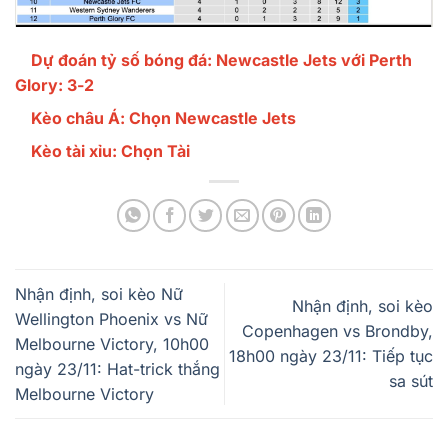
Dự đoán tỷ số bóng đá: Newcastle Jets với Perth
Glory: 3-2
Kèo châu Á: Chọn Newcastle Jets
Kèo tài xỉu: Chọn Tài
Nhận định, soi kèo Nữ
Nhận định, soi kèo
Wellington Phoenix vs Nữ
Copenhagen vs Brondby,
Melbourne Victory, 10h00
18h00 ngày 23/11: Tiếp tục
ngày 23/11: Hat-trick thắng
sa sút
Melbourne Victory