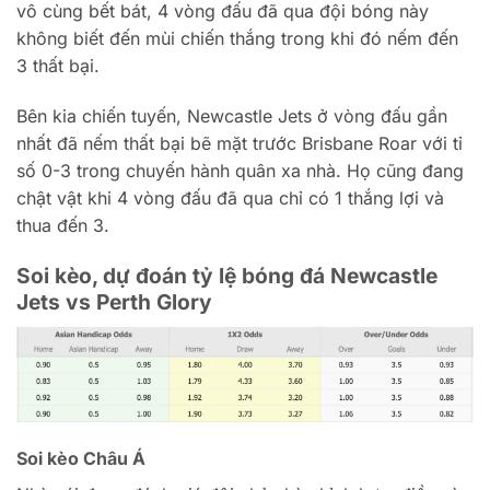
vô cùng bết bát, 4 vòng đấu đã qua đội bóng này
không biết đến mùi chiến thắng trong khi đó nếm đến
3 thất bại.
Bên kia chiến tuyến, Newcastle Jets ở vòng đấu gần
nhất đã nếm thất bại bẽ mặt trước Brisbane Roar với tỉ
số 0-3 trong chuyến hành quân xa nhà. Họ cũng đang
chật vật khi 4 vòng đấu đã qua chỉ có 1 thắng lợi và
thua đến 3.
Soi kèo, dự đoán tỷ lệ bóng đá Newcastle
Jets vs Perth Glory
Soi kèo Châu Á