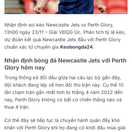
Nhận định soi kèo Newcastle Jets vs Perth Glory,
13h00 ngày 23/11 – Giải VĐQG Úc. Phân tích tỷ lệ kèo,
dự đoán kết quả Newcastle Jets đấu với Perth Glory
chuẩn xác từ chuyên gia
Keobongda24
.
Nhận định bóng đá Newcastle Jets với Perth
Glory hôm nay
Trong thống kê đối đầu giữa hai câu lạc bộ gần đây,
đội khách đang lép vế hơn đối thủ trận này. Cụ thể 10
lần chạm trán gần nhất tính từ thắng 4 năm 2022 đến
nay, Perth Glory không có bất cứ chiến thắng nào và
thua 4 trận.
Có thể đây sẽ tiếp tục là chuyến hành quân đầy khó
khăn với Perth Glory khi họ đang có khởi đầu mùa giải