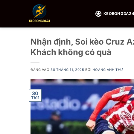
Bỏ
qua
KEOBONGDA2
nội
dung
Nhận định, Soi kèo Cruz A
Khách không có quà
ĐĂNG VÀO
30 THÁNG 11, 2025
BỞI
HOÀNG ANH THƯ
30
Th11