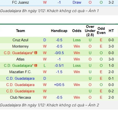
 Guadalajara 8h ngày 1/12: Khách không có quà – Ảnh 1
 Guadalajara 8h ngày 1/12: Khách không có quà – Ảnh 2