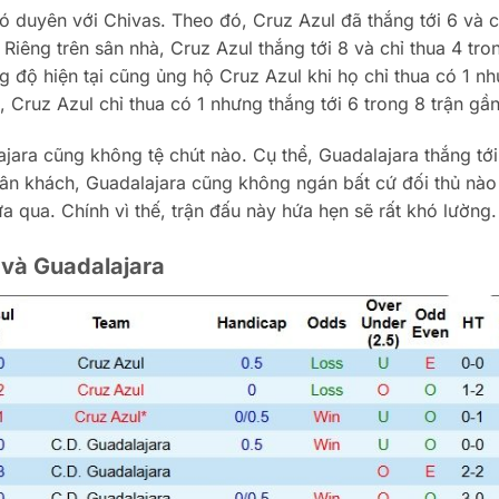
ó duyên với Chivas. Theo đó, Cruz Azul đã thắng tới 6 và c
 Riêng trên sân nhà, Cruz Azul thắng tới 8 và chỉ thua 4 tro
g độ hiện tại cũng ủng hộ Cruz Azul khi họ chỉ thua có 1 n
, Cruz Azul chỉ thua có 1 nhưng thắng tới 6 trong 8 trận gần
jara cũng không tệ chút nào. Cụ thể, Guadalajara thắng tới
 sân khách, Guadalajara cũng không ngán bất cứ đối thủ nào
vừa qua. Chính vì thế, trận đấu này hứa hẹn sẽ rất khó lường.
 và Guadalajara