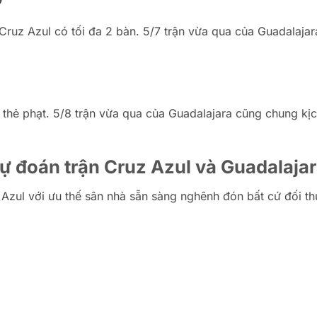
 Cruz Azul có tối đa 2 bàn. 5/7 trận vừa qua của Guadalajar
4 thẻ phạt. 5/8 trận vừa qua của Guadalajara cũng chung kị
 đoán trận Cruz Azul và Guadalaja
Azul với ưu thế sân nhà sẵn sàng nghênh đón bất cứ đối th