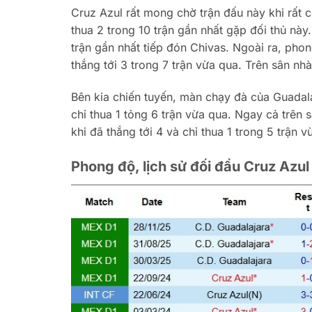
Cruz Azul rất mong chờ trận đấu này khi rất c
thua 2 trong 10 trận gần nhất gặp đối thủ này.
trận gần nhất tiếp đón Chivas. Ngoài ra, phon
thắng tới 3 trong 7 trận vừa qua. Trên sân nhà
Bên kia chiến tuyến, màn chạy đà của Guadala
chỉ thua 1 tỏng 6 trận vừa qua. Ngay cả trên
khi đã thắng tới 4 và chỉ thua 1 trong 5 trận 
Phong độ, lịch sử đối đầu Cruz Azul