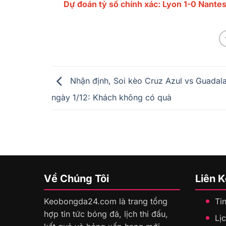
Dự đoán tỷ số chính xác: Lyon 1-0 Nante
Nhận định, Soi kèo Cruz Azul vs Guadala
ngày 1/12: Khách không có quà
Về Chúng Tôi
Liên 
Keobongda24.com là trang tổng
Ti
hợp tin tức bóng đá, lịch thi đấu,
Lịc