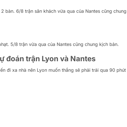
đa 2 bàn. 6/8 trận sân khách vừa qua của Nantes cũng chung
 phạt. 5/8 trận vừa qua của Nantes cũng chung kịch bản.
 đoán trận Lyon và Nantes
n đi xa nhà nên Lyon muốn thắng sẽ phải trải qua 90 phút