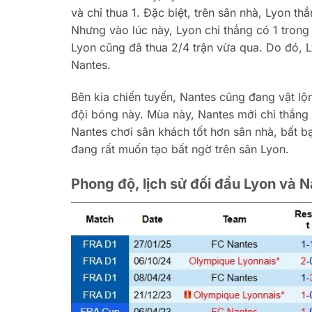
và chỉ thua 1. Đặc biệt, trên sân nhà, Lyon thắ
Nhưng vào lúc này, Lyon chỉ thắng có 1 trong 
Lyon cũng đã thua 2/4 trận vừa qua. Do đó, 
Nantes.
Bên kia chiến tuyến, Nantes cũng đang vật lộn
đội bóng này. Mùa này, Nantes mới chỉ thắng c
Nantes chơi sân khách tốt hơn sân nhà, bất bạ
đang rất muốn tạo bất ngờ trên sân Lyon.
Phong độ, lịch sử đối đầu Lyon và 