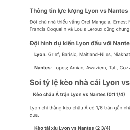
Thông tin lực lượng Lyon vs Nantes
Đội chủ nhà thiếu vắng Orel Mangala, Ernest 
Francis Coquelin và Louis Leroux cũng chung
Đội hình dự kiến Lyon đấu với Nant
Lyon
: Grief; Barisic, Maitland-Niles, Niakh
Nantes
: Lopes; Amian, Awaziem, Tati, Coz
Soi tỷ lệ kèo nhà cái Lyon v
Kèo châu Á trận Lyon vs Nantes (0:1 1/4)
Lyon chỉ thắng kèo châu Á có 1/6 trận gần nh
qua.
Kèo tài xỉu Lyon vs Nantes (2 3/4)