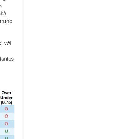
s.
nhà,
trước
ỉ với
à
Nantes