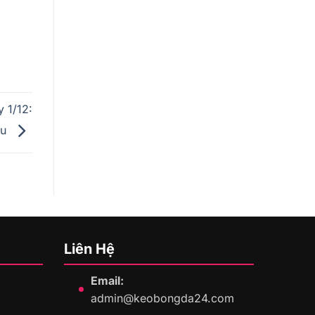
 1/12:
ầu
Liên Hệ
Email:
admin@keobongda24.com