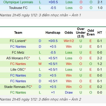
 Nantes 2h45 ngày 1/12: 3 điểm nhọc nhằn – Ảnh 1
 Nantes 2h45 ngày 1/12: 3 điểm nhọc nhằn – Ảnh 2