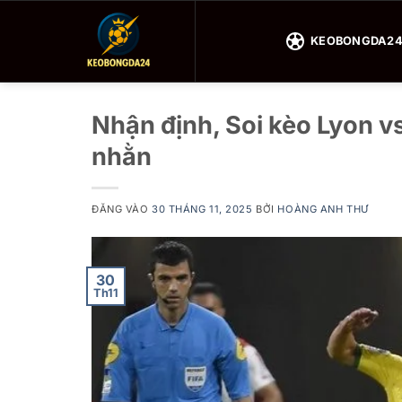
Bỏ
qua
KEOBONGDA2
nội
dung
Nhận định, Soi kèo Lyon v
nhằn
ĐĂNG VÀO
30 THÁNG 11, 2025
BỞI
HOÀNG ANH THƯ
30
Th11