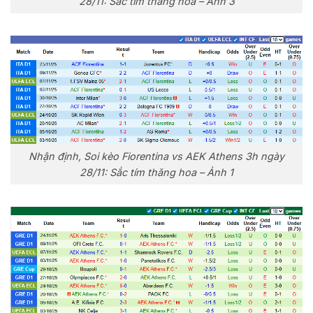
28/11: Sắc tím thăng hoa – Ảnh 3
Nhận định, Soi kèo Fiorentina vs AEK Athens 3h ngày
28/11: Sắc tím thăng hoa – Ảnh 1