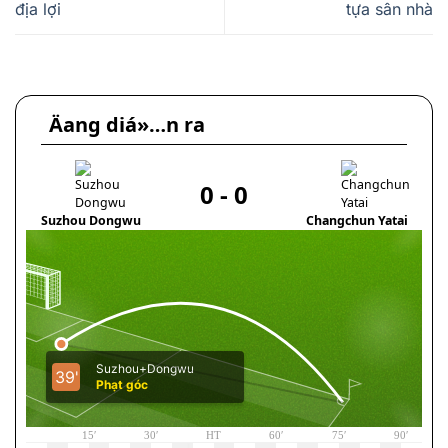
địa lợi
tựa sân nhà
Äang diá»…n ra
0
-
0
Suzhou Dongwu
Changchun Yatai