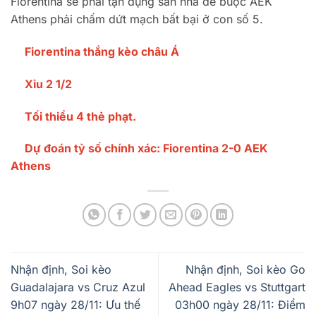
Fiorentina sẽ phải tận dụng sân nhà để buộc AEK
Athens phải chấm dứt mạch bất bại ở con số 5.
Fiorentina thắng kèo châu Á
Xỉu 2 1/2
Tối thiểu 4 thẻ phạt.
Dự đoán tỷ số chính xác: Fiorentina 2-0 AEK
Athens
Nhận định, Soi kèo
Nhận định, Soi kèo Go
Guadalajara vs Cruz Azul
Ahead Eagles vs Stuttgart
9h07 ngày 28/11: Ưu thế
03h00 ngày 28/11: Điểm