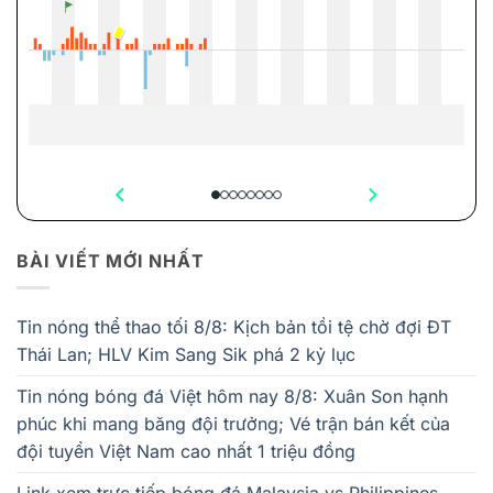
BÀI VIẾT MỚI NHẤT
Tin nóng thể thao tối 8/8: Kịch bản tồi tệ chờ đợi ĐT
Thái Lan; HLV Kim Sang Sik phá 2 kỷ lục
Tin nóng bóng đá Việt hôm nay 8/8: Xuân Son hạnh
phúc khi mang băng đội trưởng; Vé trận bán kết của
đội tuyển Việt Nam cao nhất 1 triệu đồng