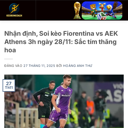
Bỏ
qua
nội
dung
Nhận định, Soi kèo Fiorentina vs AEK
Athens 3h ngày 28/11: Sắc tím thăng
hoa
ĐĂNG VÀO
27 THÁNG 11, 2025
BỞI
HOÀNG ANH THƯ
27
Th11