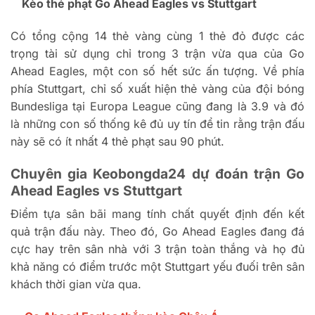
Kèo thẻ phạt Go Ahead Eagles vs Stuttgart
Có tổng cộng 14 thẻ vàng cùng 1 thẻ đỏ được các
trọng tài sử dụng chỉ trong 3 trận vừa qua của Go
Ahead Eagles, một con số hết sức ấn tượng. Về phía
phía Stuttgart, chỉ số xuất hiện thẻ vàng của đội bóng
Bundesliga tại Europa League cũng đang là 3.9 và đó
là những con số thống kê đủ uy tín để tin rằng trận đấu
này sẽ có ít nhất 4 thẻ phạt sau 90 phút.
Chuyên gia Keobongda24 dự đoán trận Go
Ahead Eagles vs Stuttgart
Điểm tựa sân bãi mang tính chất quyết định đến kết
quả trận đấu này. Theo đó, Go Ahead Eagles đang đá
cực hay trên sân nhà với 3 trận toàn thắng và họ đủ
khả năng có điểm trước một Stuttgart yếu đuối trên sân
khách thời gian vừa qua.