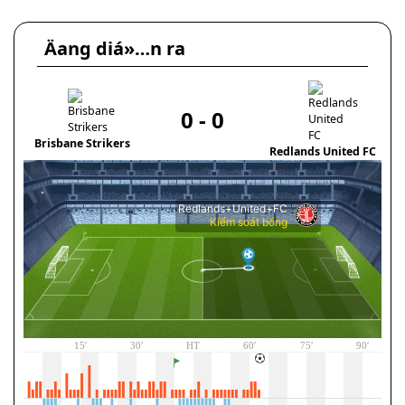
Äang diá»…n ra
0
-
0
Brisbane Strikers
L
Redlands United FC