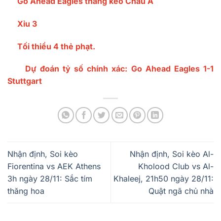
Go Ahead Eagles thắng kèo Châu Á
Xỉu 3
Tối thiểu 4 thẻ phạt.
Dự đoán tỷ số chính xác: Go Ahead Eagles 1-1
Stuttgart
Nhận định, Soi kèo
Nhận định, Soi kèo Al-
Fiorentina vs AEK Athens
Kholood Club vs Al-
3h ngày 28/11: Sắc tím
Khaleej, 21h50 ngày 28/11:
thăng hoa
Quật ngã chủ nhà