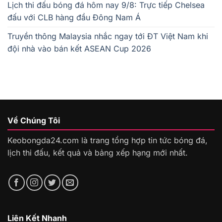
Lịch thi đấu bóng đá hôm nay 9/8: Trực tiếp Chelsea
đấu với CLB hàng đầu Đông Nam Á
Truyền thông Malaysia nhắc ngay tới ĐT Việt Nam khi
đội nhà vào bán kết ASEAN Cup 2026
Về Chúng Tôi
Keobongda24.com là trang tổng hợp tin tức bóng đá,
lịch thi đấu, kết quả và bảng xếp hạng mới nhất.
Liên Kết Nhanh