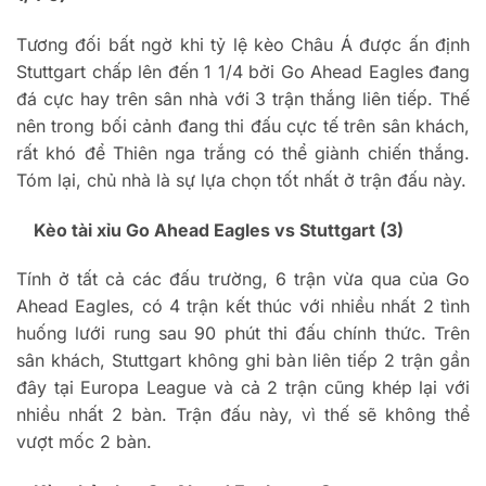
Tương đối bất ngờ khi tỷ lệ kèo Châu Á được ấn định
Stuttgart chấp lên đến 1 1/4 bởi Go Ahead Eagles đang
đá cực hay trên sân nhà với 3 trận thắng liên tiếp. Thế
nên trong bối cảnh đang thi đấu cực tế trên sân khách,
rất khó để Thiên nga trắng có thể giành chiến thắng.
Tóm lại, chủ nhà là sự lựa chọn tốt nhất ở trận đấu này.
Kèo tài xỉu Go Ahead Eagles vs Stuttgart (3)
Tính ở tất cả các đấu trường, 6 trận vừa qua của Go
Ahead Eagles, có 4 trận kết thúc với nhiều nhất 2 tình
huống lưới rung sau 90 phút thi đấu chính thức. Trên
sân khách, Stuttgart không ghi bàn liên tiếp 2 trận gần
đây tại Europa League và cả 2 trận cũng khép lại với
nhiều nhất 2 bàn. Trận đấu này, vì thế sẽ không thể
vượt mốc 2 bàn.