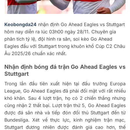
Keobongda24
n
hận định Go Ahead Eagles vs Stuttgart
hôm nay diễn ra lúc 03h00 ngày 28/11. Chuyên gia
phân tích tỷ lệ, đội hình ra sân, soi kèo Go Ahead
Eagles đấu với Stuttgart trong khuôn khổ Cúp C2 Châu
Âu 2025/26 chuẩn xác nhất.
Nhận định bóng đá trận Go Ahead Eagles vs
Stuttgart
Trong lần đầu tiên xuất hiện tại đấu trường Europa
League, Go Ahead Eagles đã phải đối mặt với rất nhiều
khó khăn. Sau 4 lượt trận, họ có 2 chiến thắng nhưng
cũng nhận 2 thất bại. Lượt trận thứ 5, Go Ahead Eagles
được đá sân nhà và tiếp đón đối thủ Stuttgart đến từ
Bundesliga. Xét về thực lực, kinh nghiệm trận mạc,
Stuttgart đương nhiên được đánh giá cao hơn, thế