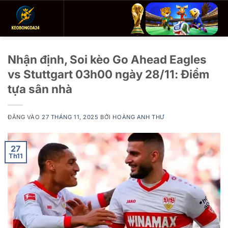
Bỏ
qua
nội
dung
Nhận định, Soi kèo Go Ahead Eagles
vs Stuttgart 03h00 ngày 28/11: Điểm
tựa sân nhà
ĐĂNG VÀO
27 THÁNG 11, 2025
BỞI
HOÀNG ANH THƯ
27
Th11