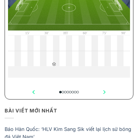
BÀI VIẾT MỚI NHẤT
Báo Hàn Quốc: ‘HLV Kim Sang Sik viết lại lịch sử bóng
đá Việt Nam’