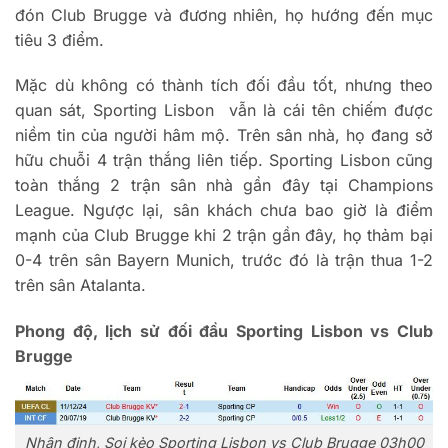
đón Club Brugge và đương nhiên, họ hướng đến mục
tiêu 3 điểm.
Mặc dù không có thành tích đối đầu tốt, nhưng theo
quan sát, Sporting Lisbon vẫn là cái tên chiếm được
niềm tin của người hâm mộ. Trên sân nhà, họ đang sở
hữu chuỗi 4 trận thắng liên tiếp. Sporting Lisbon cũng
toàn thắng 2 trận sân nhà gần đây tại Champions
League. Ngược lại, sân khách chưa bao giờ là điểm
mạnh của Club Brugge khi 2 trận gần đây, họ thảm bại
0-4 trên sân Bayern Munich, trước đó là trận thua 1-2
trên sân Atalanta.
Phong độ, lịch sử đối đầu Sporting Lisbon vs Club
Brugge
Nhận định, Soi kèo Sporting Lisbon vs Club Brugge 03h00