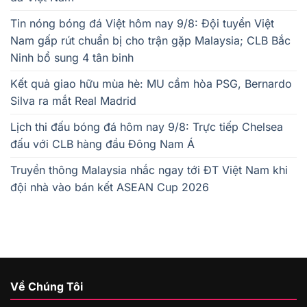
Tin nóng bóng đá Việt hôm nay 9/8: Đội tuyển Việt
Nam gấp rút chuẩn bị cho trận gặp Malaysia; CLB Bắc
Ninh bổ sung 4 tân binh
Kết quả giao hữu mùa hè: MU cầm hòa PSG, Bernardo
Silva ra mắt Real Madrid
Lịch thi đấu bóng đá hôm nay 9/8: Trực tiếp Chelsea
đấu với CLB hàng đầu Đông Nam Á
Truyền thông Malaysia nhắc ngay tới ĐT Việt Nam khi
đội nhà vào bán kết ASEAN Cup 2026
Về Chúng Tôi