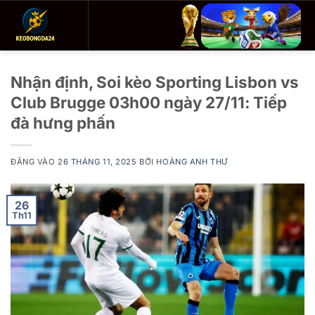
Bỏ
qua
nội
dung
Nhận định, Soi kèo Sporting Lisbon vs
Club Brugge 03h00 ngày 27/11: Tiếp
đà hưng phấn
ĐĂNG VÀO
26 THÁNG 11, 2025
BỞI
HOÀNG ANH THƯ
26
Th11