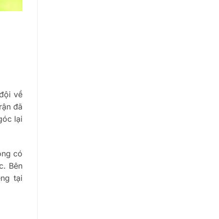
đội về
rận đã
góc lại
ông có
c. Bên
ng tại