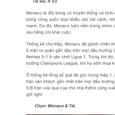
Tài xỉu: 4 1/2
Monaco là đội bóng có truyền thống và kinh 
bóng công quốc dựa nhiều vào hai cánh, nơi
mạnh. Do đó, Monaco luôn nằm trong nhóm có
sau tiếng còi khai cuộc.
Thống kê cho thấy, Monaco đã giành chiến thắ
5 trận ra quân gần đây trên mọi đấu trường 
Rennes 5-1 ở sân chơi Ligue 1. Trong khi đó,
trường Champions League, khi họ sớm thua kè
Ở thống kê tổng số quả đá góc trong hiệp 1,
trận sân khách gần nhất trên mọi đấu trường 
5/8 trận vừa qua của chủ nhà Pafos cũng xuất
giờ nghỉ.
Chọn: Monaco & Tài.