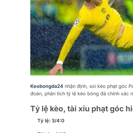
Keobongda24
n
hận định, soi kèo phạt góc 
đoán, phân tích tỷ lệ kèo bóng đá chính xác n
Tỷ lệ kèo, tài xỉu phạt góc 
Tỷ lệ: 3/4:0