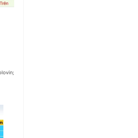
lovin;