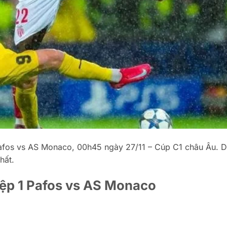
Pafos vs AS Monaco, 00h45 ngày 27/11 – Cúp C1 châu Âu. 
hất.
hiệp 1 Pafos vs AS Monaco