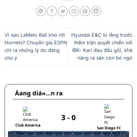
Vì sao LaMelo Ball khó rời
Hyundai E&C lo lắng trước
Hornets? Chuyên gia ESPN
thềm trận quyết chiến với
chỉ ra những lý do đáng
IBK: Kari đau đầu gối, khả
chú ý
năng ra sân còn bỏ ngỏ
Äang diá»…n ra
3
-
0
Po
Club America
San Diego FC