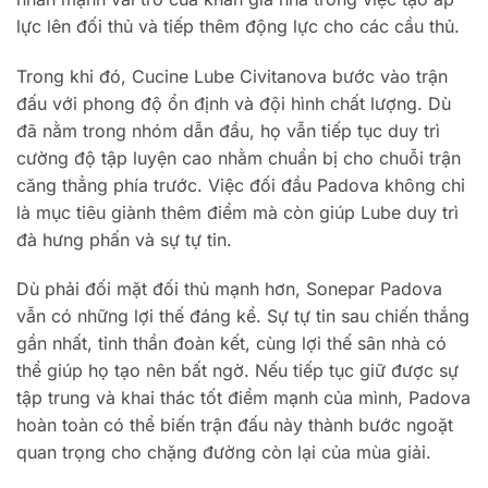
lực lên đối thủ và tiếp thêm động lực cho các cầu thủ.
Trong khi đó, Cucine Lube Civitanova bước vào trận
đấu với phong độ ổn định và đội hình chất lượng. Dù
đã nằm trong nhóm dẫn đầu, họ vẫn tiếp tục duy trì
cường độ tập luyện cao nhằm chuẩn bị cho chuỗi trận
căng thẳng phía trước. Việc đối đầu Padova không chỉ
là mục tiêu giành thêm điểm mà còn giúp Lube duy trì
đà hưng phấn và sự tự tin.
Dù phải đối mặt đối thủ mạnh hơn, Sonepar Padova
vẫn có những lợi thế đáng kể. Sự tự tin sau chiến thắng
gần nhất, tinh thần đoàn kết, cùng lợi thế sân nhà có
thể giúp họ tạo nên bất ngờ. Nếu tiếp tục giữ được sự
tập trung và khai thác tốt điểm mạnh của mình, Padova
hoàn toàn có thể biến trận đấu này thành bước ngoặt
quan trọng cho chặng đường còn lại của mùa giải.