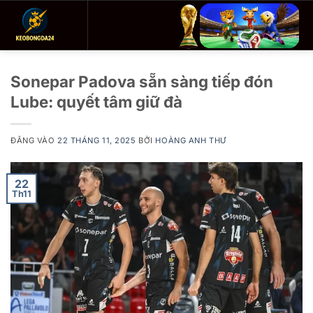
Bỏ
qua
nội
dung
Sonepar Padova sẵn sàng tiếp đón
Lube: quyết tâm giữ đà
ĐĂNG VÀO
22 THÁNG 11, 2025
BỞI
HOÀNG ANH THƯ
22
Th11