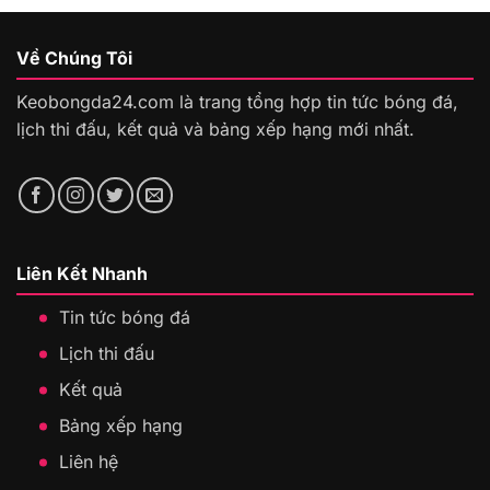
Về Chúng Tôi
Keobongda24.com là trang tổng hợp tin tức bóng đá,
lịch thi đấu, kết quả và bảng xếp hạng mới nhất.
Liên Kết Nhanh
Tin tức bóng đá
Lịch thi đấu
Kết quả
Bảng xếp hạng
Liên hệ